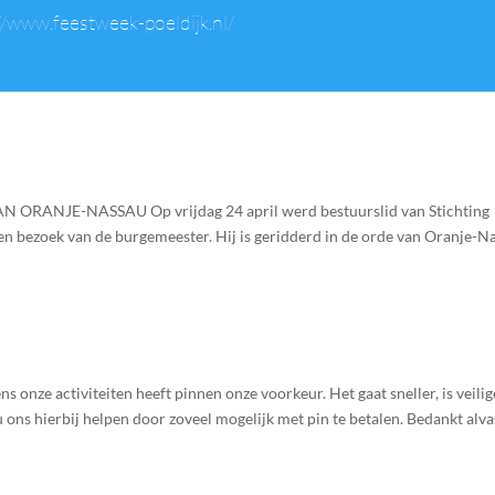
//www.feestweek-poeldijk.nl/
RANJE-NASSAU Op vrijdag 24 april werd bestuurslid van Stichting
een bezoek van de burgemeester. Hij is geridderd in de orde van Oranje-N
ns onze activiteiten heeft pinnen onze voorkeur. Het gaat sneller, is veilig
 ons hierbij helpen door zoveel mogelijk met pin te betalen. Bedankt alva