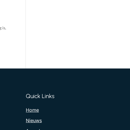
 is,
Quick Links
Home
Nieuws