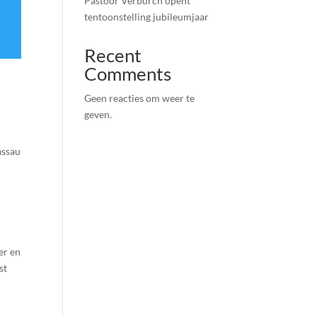
Pastoor Verburch opent
tentoonstelling jubileumjaar
Recent
Comments
Geen reacties om weer te
geven.
assau
er en
st