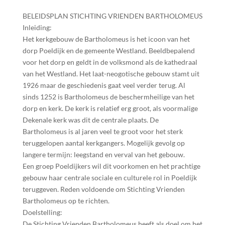
BELEIDSPLAN STICHTING VRIENDEN BARTHOLOMEUS
Inleiding:
Het kerkgebouw de Bartholomeus is het icoon van het
dorp Poeldijk en de gemeente Westland. Beeldbepalend
voor het dorp en geldt in de volksmond als de kathedraal
van het Westland. Het laat-neogotische gebouw stamt uit
1926 maar de geschiedenis gaat veel verder terug. Al
sinds 1252 is Bartholomeus de beschermheilige van het
dorp en kerk. De kerk is relatief erg groot, als voormalige
Dekenale kerk was dit de centrale plaats. De
Bartholomeus is al jaren veel te groot voor het sterk
teruggelopen aantal kerkgangers. Mogelijk gevolg op
langere termijn: leegstand en verval van het gebouw.
Een groep Poeldijkers wil dit voorkomen en het prachtige
gebouw haar centrale sociale en culturele rol in Poeldijk
teruggeven. Reden voldoende om Stichting Vrienden
Bartholomeus op te richten.
Doelstelling:
De Stichting Vrienden Bartholomeus heeft als doel om het