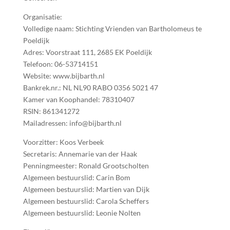
Organisatie:
Volledige naam: Stichting Vrienden van Bartholomeus te
Poeldijk
Adres: Voorstraat 111, 2685 EK Poeldijk
Telefoon: 06-53714151
Website: www.bijbarth.nl
Bankrek.nr.: NL NL90 RABO 0356 5021 47
Kamer van Koophandel: 78310407
RSIN: 861341272
Mailadressen: info@bijbarth.nl
Voorzitter: Koos Verbeek
Secretaris: Annemarie van der Haak
Penningmeester: Ronald Grootscholten
Algemeen bestuurslid: Carin Bom
Algemeen bestuurslid: Martien van Dijk
Algemeen bestuurslid: Carola Scheffers
Algemeen bestuurslid: Leonie Nolten