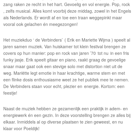
zang raken ze recht in het hart. Gevoelig en vol energie. Pop, rock
, zelfs musical. Alles komt voorbij deze middag, zowel in het Engels
als Nederlands. Er wordt af en toe een traan weggepinkt maar
vooral ook gelachen én meegezongen!
Het muziekduo ‘ de Verbinders’ ( Erik en Mariette Wijma ) speelt al
jaren samen muziek. Van huiskamer tot klein festival brengen ze
covers op hun manier: pop en rock van jaren ’70 tot nu in een fris
funky jasje. Erik speelt gitaar en piano, raakt graag de gevoelige
snaar maar gaat ook een stevige solo met distortion niet uit de
weg. Mariëtte legt emotie in haar krachtige, warme stem en met
een flinke dosis enthousiasme weet ze het publiek mee te nemen.
De Verbinders staan voor echt, plezier en energie. Kortom: een
feestje!
Naast de muziek hebben ze gezamenlijk een praktijk in adem- en
energiewerk én een gezin. In deze voorstelling brengen ze alles bij
elkaar. Inmiddels al op diverse plaatsen te zien geweest, en nu
klaar voor Poeldijk!