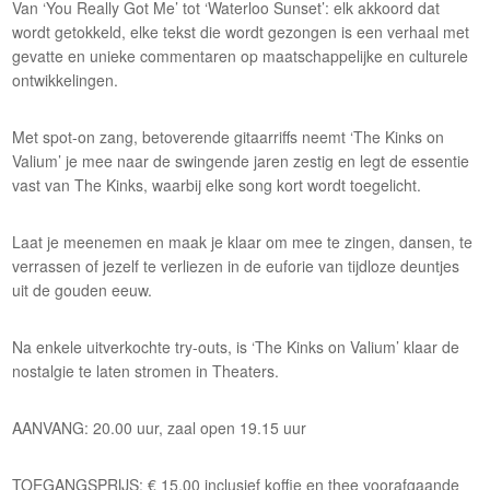
Van ‘You Really Got Me’ tot ‘Waterloo Sunset’: elk akkoord dat
wordt getokkeld, elke tekst die wordt gezongen is een verhaal met
gevatte en unieke commentaren op maatschappelijke en culturele
ontwikkelingen.
Met spot-on zang, betoverende gitaarriffs neemt ‘The Kinks on
Valium’ je mee naar de swingende jaren zestig en legt de essentie
vast van The Kinks, waarbij elke song kort wordt toegelicht.
Laat je meenemen en maak je klaar om mee te zingen, dansen, te
verrassen of jezelf te verliezen in de euforie van tijdloze deuntjes
uit de gouden eeuw.
Na enkele uitverkochte try-outs, is ‘The Kinks on Valium’ klaar de
nostalgie te laten stromen in Theaters.
AANVANG: 20.00 uur, zaal open 19.15 uur
TOEGANGSPRIJS: € 15,00 inclusief koffie en thee voorafgaande