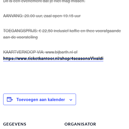
Dit is een evenement dat je niet mag missen.
AANVANG: 20.00 uur, zaal open 19.15 uur
TOEGANGSPRIJS: € 22,50 inclusief koffie en thee voorafgaande
aan de voorstelling
KAARTVERKOOP VIA: www.bijbarth.nl of
https://www.ticketkantoor.nl/shop/4seasonsVivaldi
Toevoegen aan kalender
GEGEVENS
ORGANISATOR