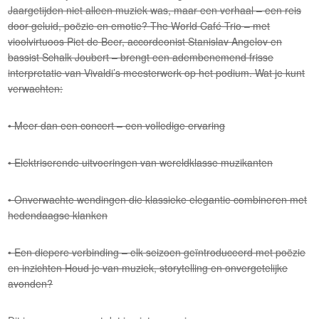
Jaargetijden niet alleen muziek was, maar een verhaal – een reis
door geluid, poëzie en emotie? The World Café Trio – met
vioolvirtuoos Piet de Beer, accordeonist Stanislav Angelov en
bassist Schalk Joubert – brengt een adembenemend frisse
interpretatie van Vivaldi’s meesterwerk op het podium. Wat je kunt
verwachten:
• Meer dan een concert – een volledige ervaring
• Elektriserende uitvoeringen van wereldklasse muzikanten
• Onverwachte wendingen die klassieke elegantie combineren met
hedendaagse klanken
• Een diepere verbinding – elk seizoen geïntroduceerd met poëzie
en inzichten Houd je van muziek, storytelling en onvergetelijke
avonden?